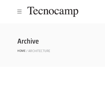
Archive
ARCHITECTURE
HOME
Great Innovation
CULTURAL
White Washed
ARCHITECTURE
Draw a line
INDUSTRIAL DESIGN
Black Pearl